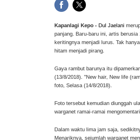
Kapanlagi Kepo -
Dul Jaelani
merupa
panjang. Baru-baru ini, artis berus
keritingnya menjadi lurus. Tak hany
hitam menjadi pirang.
Gaya rambut barunya itu dipamerka
(13/8/2018). "New hair, New life (ra
foto, Selasa (14/8/2018).
Foto tersebut kemudian diunggah ula
warganet ramai-ramai mengomentari 
Dalam waktu lima jam saja, sedikitny
Menariknya, sejumlah warganet meni