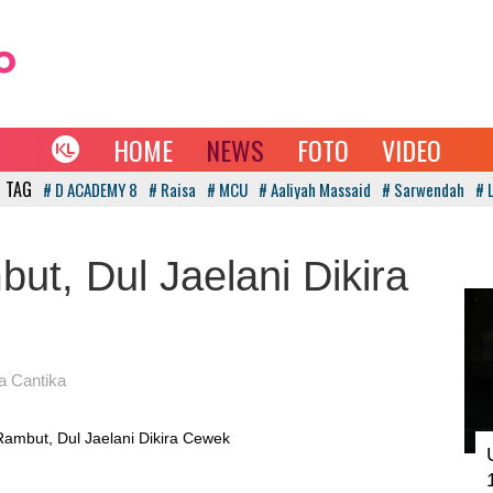
HOME
NEWS
FOTO
VIDEO
 TAG
# D ACADEMY 8
# Raisa
# MCU
# Aaliyah Massaid
# Sarwendah
# 
ut, Dul Jaelani Dikira
 Cantika