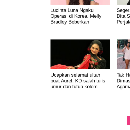
Lucinta Luna Ngaku
Seger
Operasi di Korea, Melly
Dita S
Bradley Beberkan
Perja
Faktanya
Suma
Ucapkan selamat ultah
Tak H
buat Aurel, KD salah tulis
Dimas
umur dan tutup kolom
Agama
komentar
Seder