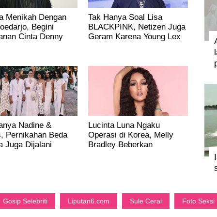
a Menikah Dengan
Tak Hanya Soal Lisa
oedarjo, Begini
BLACKPINK, Netizen Juga
lanan Cinta Denny
Geram Karena Young Lex
rgo
Pernah Lakukan Ini
anya Nadine &
Lucinta Luna Ngaku
, Pernikahan Beda
Operasi di Korea, Melly
 Juga Dijalani
Bradley Beberkan
et Pasangan Seleb
Faktanya
Gosip Selebriti
Liputan6.com
Sule Cerai
Foto Seksi