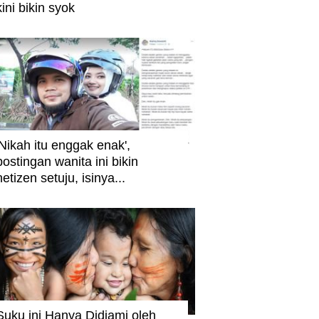
kini bikin syok
'Nikah itu enggak enak',
postingan wanita ini bikin
netizen setuju, isinya...
Suku ini Hanya Didiami oleh